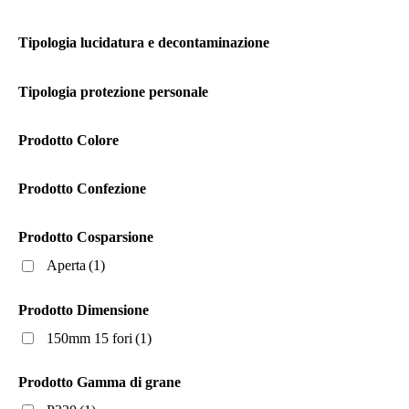
Carta al lattice di peso C
(1)
Tipologia lucidatura e decontaminazione
Spugna
(1)
Tipologia protezione personale
Prodotto Numero Respiratori
Prodotto Colore
Prodotto Tipo Pasta
Prodotto Confezione
Prodotto Certificazione
Prodotto Cosparsione
Aperta
(1)
Prodotto Settori di applicazione
Autoriparazione
(1)
Prodotto Dimensione
Fai da te
(1)
150mm 15 fori
(1)
Legno
(1)
Prodotto Gamma di grane
Materiali compositi
(1)