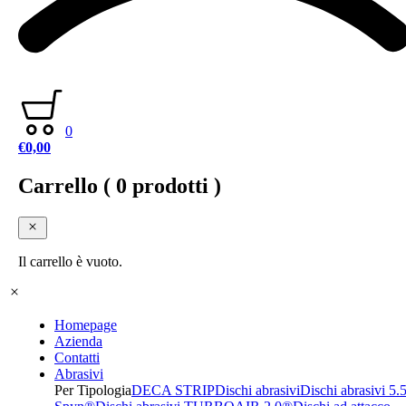
0
€
0,00
Carrello
( 0 prodotti )
Il carrello è vuoto.
Homepage
Azienda
Contatti
Abrasivi
Per Tipologia
DECA STRIP
Dischi abrasivi
Dischi abrasivi 5.