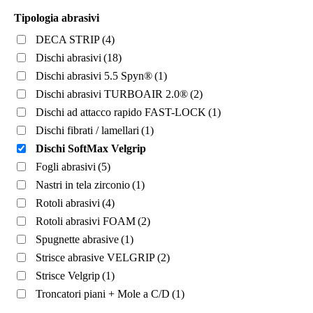
Aperta
(1)
Tipologia abrasivi
DECA STRIP
(4)
Prodotto Dimensione
Dischi abrasivi
(18)
150mm 15 fori
(1)
Dischi abrasivi 5.5 Spyn®
(1)
Dischi abrasivi TURBOAIR 2.0®
(2)
Dischi ad attacco rapido FAST-LOCK
(1)
Prodotto Gamma di grane
Dischi fibrati / lamellari
(1)
P320
(1)
Dischi SoftMax Velgrip
P400
(1)
Fogli abrasivi
(5)
P500
(1)
Nastri in tela zirconio
(1)
P800
(1)
Rotoli abrasivi
(4)
Rotoli abrasivi FOAM
(2)
P1.000
(1)
Spugnette abrasive
(1)
Strisce abrasive VELGRIP
(2)
Prodotto Granulo
Strisce Velgrip
(1)
Troncatori piani + Mole a C/D
(1)
Prodotto Supporto