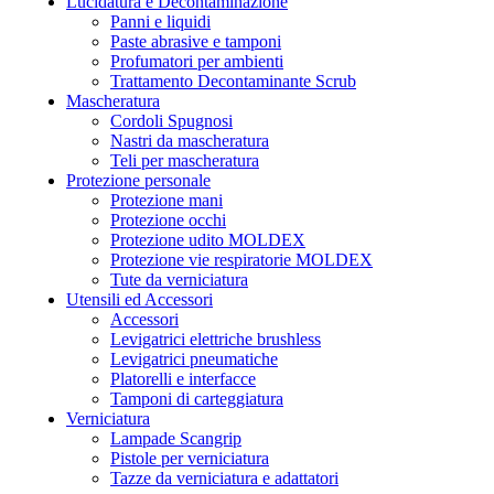
Lucidatura e Decontaminazione
Dischi abrasivi TURBOAIR 2.0®
(2)
Panni e liquidi
Dischi ad attacco rapido FAST-LOCK
(1)
Paste abrasive e tamponi
Profumatori per ambienti
Dischi fibrati / lamellari
(1)
Trattamento Decontaminante Scrub
Mascheratura
Dischi SoftMax Velgrip
Cordoli Spugnosi
Fogli abrasivi
(5)
Nastri da mascheratura
Teli per mascheratura
Nastri in tela zirconio
(1)
Protezione personale
Tipologia lucidatura e decontaminazione
Protezione mani
Rotoli abrasivi
(4)
Protezione occhi
Rotoli abrasivi FOAM
(2)
Protezione udito MOLDEX
Protezione vie respiratorie MOLDEX
Spugnette abrasive
(1)
Tipologia protezione personale
Tute da verniciatura
Utensili ed Accessori
Strisce abrasive VELGRIP
(2)
Accessori
Strisce Velgrip
(1)
Prodotto Colore
Levigatrici elettriche brushless
Levigatrici pneumatiche
Troncatori piani + Mole a C/D
(1)
Platorelli e interfacce
Tamponi di carteggiatura
Prodotto Confezione
Verniciatura
Lampade Scangrip
Pistole per verniciatura
Prodotto Cosparsione
Tazze da verniciatura e adattatori