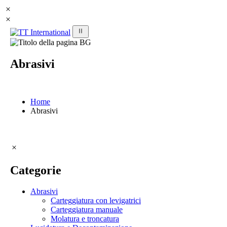
Abrasivi
Home
Abrasivi
Tipologia abrasivi
Categorie
DECA STRIP
(4)
Abrasivi
Dischi abrasivi
(18)
Carteggiatura con levigatrici
Carteggiatura manuale
Dischi abrasivi 5.5 Spyn®
(1)
Molatura e troncatura