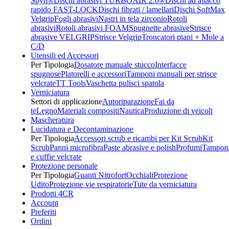
Spyn®
Dischi abrasivi TURBOAIR 2.0®
Dischi ad attacco
rapido FAST-LOCK
Dischi fibrati / lamellari
Dischi SoftMax
Velgrip
Fogli abrasivi
Nastri in tela zirconio
Rotoli
abrasivi
Rotoli abrasivi FOAM
Spugnette abrasive
Strisce
abrasive VELGRIP
Strisce Velgrip
Troncatori piani + Mole a
C/D
Utensili ed Accessori
Per Tipologia
Dosatore manuale stucco
Interfacce
spugnose
Platorelli e accessori
Tamponi manuali per strisce
velcrate
TT Tools
Vaschetta pulisci spatola
Verniciatura
Settori di applicazione
Autoriparazione
Fai da
te
Legno
Materiali compositi
Nautica
Produzione di veicoli
Mascheratura
Lucidatura e Decontaminazione
Per Tipologia
Accessori scrub e ricambi per Kit Scrub
Kit
Scrub
Panni microfibra
Paste abrasive e polish
Profumi
Tampon
e cuffie velcrate
Protezione personale
Per Tipologia
Guanti Nitrofort
Occhiali
Protezione
Udito
Protezione vie respiratorie
Tute da verniciatura
Prodotti 4CR
Account
Preferiti
Ordini