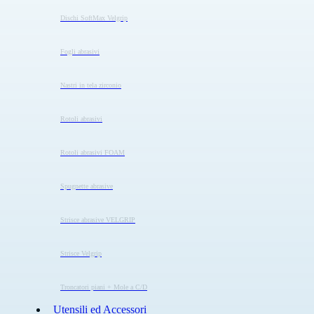
Dischi SoftMax Velgrip
Fogli abrasivi
Nastri in tela zirconio
Rotoli abrasivi
Rotoli abrasivi FOAM
Spugnette abrasive
Strisce abrasive VELGRIP
Strisce Velgrip
Troncatori piani + Mole a C/D
Utensili ed Accessori