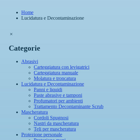
Home
Lucidatura e Decontaminazione
Categorie
Tipologia abrasivi
Abrasivi
Carteggiatura con levigatrici
Carteggiatura manuale
Molatura e troncatura
Lucidatura e Decontaminazione
Panni e liquidi
Paste abrasive e tamponi
Profumatori per ambienti
Trattamento Decontaminante Scrub
Mascheratura
Cordoli Spugnosi
Nastri da mascheratura
Teli per mascheratura
Protezione personale
Tipologia lucidatura e decontaminazione