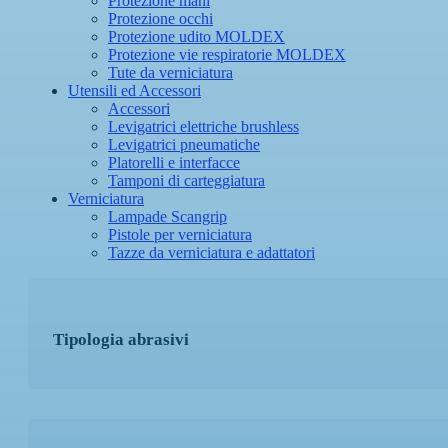
Protezione mani
Protezione occhi
Accessori scrub e ricambi per Kit Scrub
Protezione udito MOLDEX
Protezione vie respiratorie MOLDEX
Kit Scrub
(1)
Tute da verniciatura
Utensili ed Accessori
Accessori
Panni microfibra
(2)
Levigatrici elettriche brushless
Levigatrici pneumatiche
Platorelli e interfacce
Paste abrasive e polish
(1)
Tamponi di carteggiatura
Verniciatura
Lampade Scangrip
Profumi
(1)
Pistole per verniciatura
Tazze da verniciatura e adattatori
Tamponi e cuffie velcrate
(1)
Tipologia protezione personale
Tipologia abrasivi