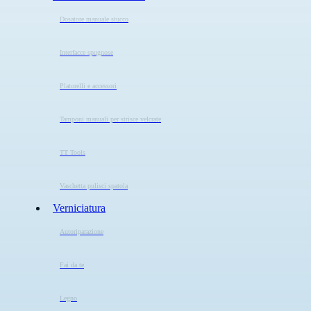
Dosatore manuale stucco
Interfacce spugnose
Platorelli e accessori
Tamponi manuali per strisce velcrate
TT Tools
Vaschetta pulisci spatola
Verniciatura
Autoriparazione
Fai da te
Legno