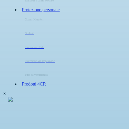
Tamponi e cuffie velcrate
Protezione personale
Guanti Nitrofort
Occhiali
Protezione Udito
Protezione vie respiratorie
Tute da verniciatura
Prodotti 4CR
Lucidatura e Decontaminazione