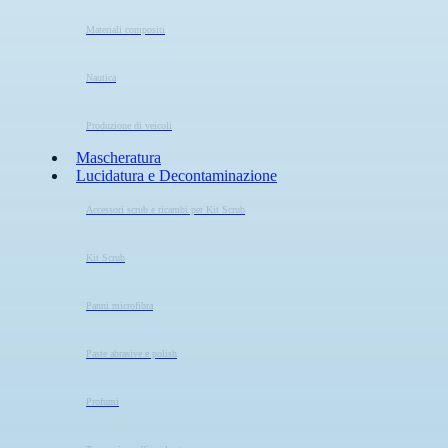
Materiali compositi
Nautica
Produzione di veicoli
Mascheratura
Lucidatura e Decontaminazione
Accessori scrub e ricambi per Kit Scrub
Kit Scrub
Panni microfibra
Paste abrasive e polish
Profumi