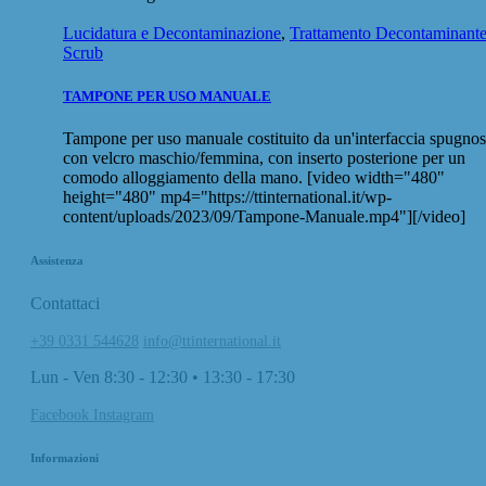
Lucidatura e Decontaminazione
,
Trattamento Decontaminant
Scrub
TAMPONE PER USO MANUALE
Tampone per uso manuale costituito da un'interfaccia spugno
con velcro maschio/femmina, con inserto posterione per un
comodo alloggiamento della mano. [video width="480"
height="480" mp4="https://ttinternational.it/wp-
content/uploads/2023/09/Tampone-Manuale.mp4"][/video]
Assistenza
Contattaci
+39 0331 544628
info@ttinternational.it
Lun - Ven 8:30 - 12:30 • 13:30 - 17:30
Facebook
Instagram
Informazioni