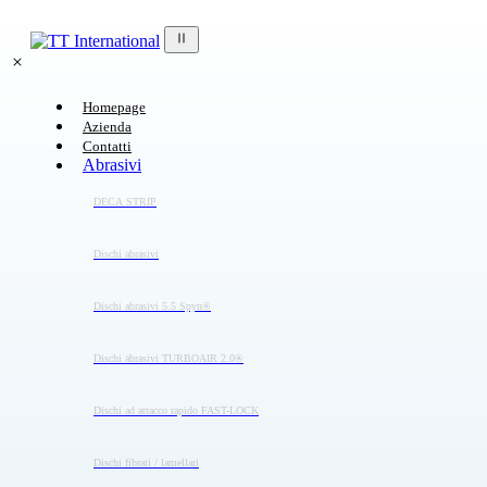
Homepage
Azienda
Contatti
Abrasivi
DECA STRIP
Dischi abrasivi
Dischi abrasivi 5.5 Spyn®
Dischi abrasivi TURBOAIR 2.0®
Dischi ad attacco rapido FAST-LOCK
Dischi fibrati / lamellari