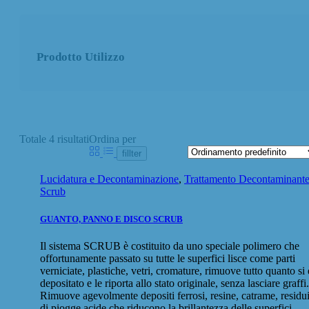
Prodotto Utilizzo
Totale 4
risultati
Ordina per
fillter
Lucidatura e Decontaminazione
,
Trattamento Decontaminant
Scrub
GUANTO, PANNO E DISCO SCRUB
Il sistema SCRUB è costituito da uno speciale polimero che
offortunamente passato su tutte le superfici lisce come parti
verniciate, plastiche, vetri, cromature, rimuove tutto quanto si 
depositato e le riporta allo stato originale, senza lasciare graffi.
Rimuove agevolmente depositi ferrosi, resine, catrame, residu
di piogge acide che riducono la brillantezza delle superfici,