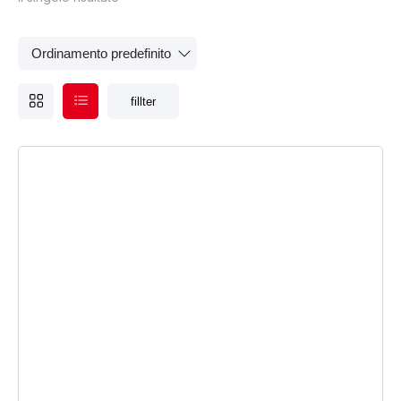
Tipologia abrasivi
fillter
Tipologia lucidatura e decontaminazione
Tipologia protezione personale