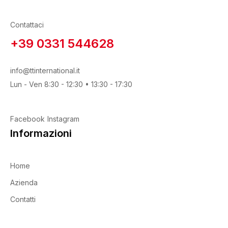
Vaschetta pulisci spatola
(1)
Contattaci
+39 0331 544628
Prodotto Gamma di grane
info@ttinternational.it
Lun - Ven 8:30 - 12:30 • 13:30 - 17:30
Facebook
Instagram
Prodotto Granulo
Informazioni
Home
Azienda
Prodotto Supporto
Contatti