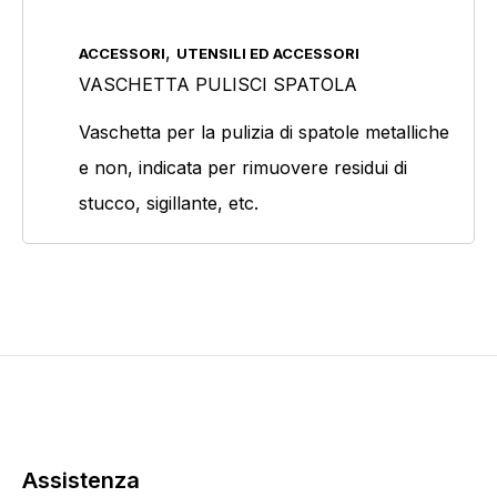
Prodotto Colore
,
ACCESSORI
UTENSILI ED ACCESSORI
VASCHETTA PULISCI SPATOLA
Vaschetta per la pulizia di spatole metalliche
Prodotto Confezione
e non, indicata per rimuovere residui di
stucco, sigillante, etc.
Prodotto Cosparsione
Prodotto Dimensione
Ricambio per vaschetta pulisci spatola 3pz.
(1)
Assistenza