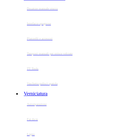
Dosatore manuale stucco
Interfacce spugnose
Platorelli e accessori
Tamponi manuali per strisce velcrate
TT Tools
Vaschetta pulisci spatola
Verniciatura
Autoriparazione
Fai da te
Legno