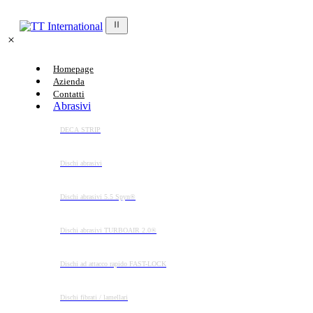
Homepage
Azienda
Contatti
Abrasivi
DECA STRIP
Dischi abrasivi
Dischi abrasivi 5.5 Spyn®
Dischi abrasivi TURBOAIR 2.0®
Dischi ad attacco rapido FAST-LOCK
Dischi fibrati / lamellari