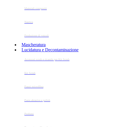
Materiali compositi
Nautica
Produzione di veicoli
Mascheratura
Lucidatura e Decontaminazione
Accessori scrub e ricambi per Kit Scrub
Kit Scrub
Panni microfibra
Paste abrasive e polish
Profumi