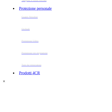
Tamponi e cuffie velcrate
Protezione personale
Guanti Nitrofort
Occhiali
Protezione Udito
Protezione vie respiratorie
Tute da verniciatura
Prodotti 4CR
Account