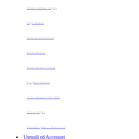
Dischi SoftMax Velgrip
Fogli abrasivi
Nastri in tela zirconio
Rotoli abrasivi
Rotoli abrasivi FOAM
Spugnette abrasive
Strisce abrasive VELGRIP
Strisce Velgrip
Troncatori piani + Mole a C/D
Utensili ed Accessori