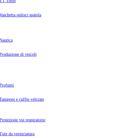
TT Tools
Vaschetta pulisci spatola
Nautica
Produzione di veicoli
Profumi
Tamponi e cuffie velcrate
Protezione vie respiratorie
Tute da verniciatura