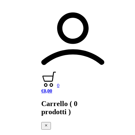
0
€
0,00
Carrello
( 0
prodotti )