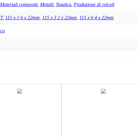
Materiali compositi
,
Metalli
,
Nautica
,
Produzione di veicoli
UT
,
115 x 1,6 x 22mm
,
115 x 3,2 x 22mm
,
115 x 6,4 x 22mm
ico