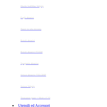
Dischi SoftMax Velgrip
Fogli abrasivi
Nastri in tela zirconio
Rotoli abrasivi
Rotoli abrasivi FOAM
Spugnette abrasive
Strisce abrasive VELGRIP
Strisce Velgrip
Troncatori piani + Mole a C/D
Utensili ed Accessori