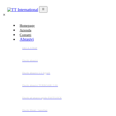
Homepage
Azienda
Contatti
Abrasivi
DECA STRIP
Dischi abrasivi
Dischi abrasivi 5.5 Spyn®
Dischi abrasivi TURBOAIR 2.0®
Dischi ad attacco rapido FAST-LOCK
Dischi fibrati / lamellari