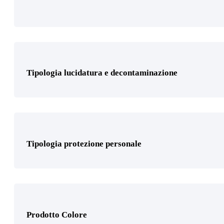
Prodotto Cosparsione
Tipologia lucidatura e decontaminazione
Prodotto Dimensione
70 x 198mm 18 fori aspirato
(1)
Tipologia protezione personale
Kit tampone 70 x 198 mm con adattatori curvi
(1)
81 x 153mm 10 fori aspirato
(1)
Prodotto Colore
115 x 230mm 32 fori aspirato
(1)