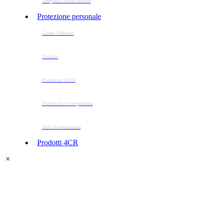
Tamponi e cuffie velcrate
Protezione personale
Guanti Nitrofort
Occhiali
Protezione Udito
Protezione vie respiratorie
Tute da verniciatura
Prodotti 4CR
Tamponi di carteggiatura