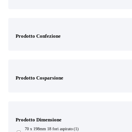
70 x 400mm 53 fori aspirato
(1)
Tampone velgrip regolabile 70 x 400mm
(1)
Prodotto Confezione
Prodotto Gamma di grane
Tubo per aspirazione 21mm x 4m con raccordo conico
(1)
Tampone manuale flessibile Ø 150mm
(1)
Tampone manuale flessibile 115 x 230mm
(1)
Prodotto Cosparsione
Prodotto Granulo
Prodotto Dimensione
Prodotto Supporto
70 x 198mm 18 fori aspirato
(1)