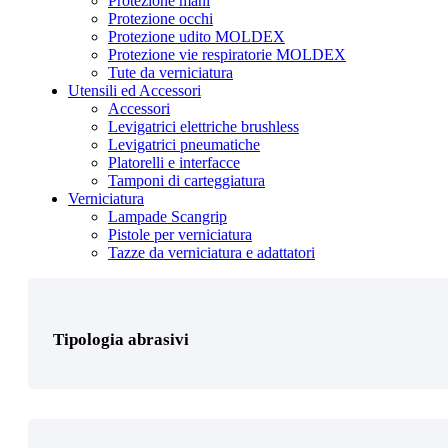
Protezione mani
Protezione occhi
Protezione udito MOLDEX
Protezione vie respiratorie MOLDEX
Tute da verniciatura
Utensili ed Accessori
Accessori
Levigatrici elettriche brushless
Tipologia protezione personale
Levigatrici pneumatiche
Platorelli e interfacce
Tamponi di carteggiatura
Verniciatura
Lampade Scangrip
Pistole per verniciatura
Tazze da verniciatura e adattatori
Prodotto Colore
Tipologia abrasivi
Prodotto Confezione