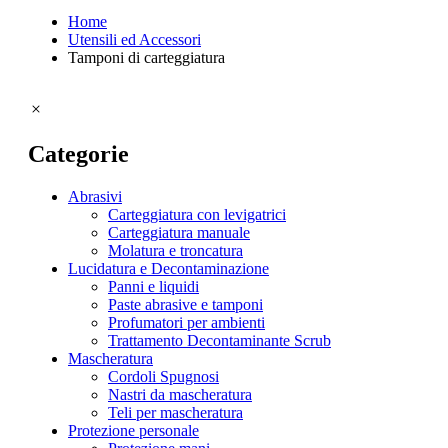
Home
Utensili ed Accessori
Tamponi di carteggiatura
Categorie
Tipologia abrasivi
Abrasivi
Carteggiatura con levigatrici
Carteggiatura manuale
Molatura e troncatura
Lucidatura e Decontaminazione
Panni e liquidi
Paste abrasive e tamponi
Profumatori per ambienti
Trattamento Decontaminante Scrub
Mascheratura
Cordoli Spugnosi
Nastri da mascheratura
Teli per mascheratura
Protezione personale
Tipologia lucidatura e decontaminazione