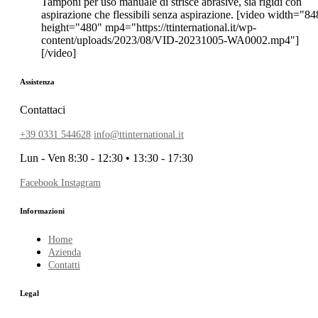
Tamponi per uso manuale di strisce abrasive, sia rigidi con
aspirazione che flessibili senza aspirazione. [video width="84
height="480" mp4="https://ttinternational.it/wp-
content/uploads/2023/08/VID-20231005-WA0002.mp4"]
[/video]
Assistenza
Contattaci
+39 0331 544628
info@ttinternational.it
Lun - Ven 8:30 - 12:30 • 13:30 - 17:30
Facebook
Instagram
Informazioni
Home
Azienda
Contatti
Legal