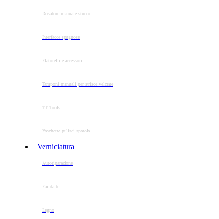
Dosatore manuale stucco
Interfacce spugnose
Platorelli e accessori
Tamponi manuali per strisce velcrate
TT Tools
Vaschetta pulisci spatola
Verniciatura
Autoriparazione
Fai da te
Legno