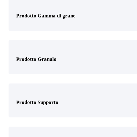
Prodotto Gamma di grane
Prodotto Settori di applicazione
Prodotto Granulo
Prodotto Utilizzo
Platorelli e accessori
(1)
Prodotto Supporto