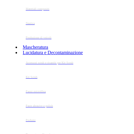
Materiali compositi
Nautica
Produzione di veicoli
Mascheratura
Lucidatura e Decontaminazione
Accessori scrub e ricambi per Kit Scrub
Kit Scrub
Panni microfibra
Paste abrasive e polish
Profumi