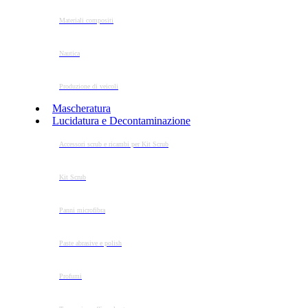
Materiali compositi
Nautica
Produzione di veicoli
Mascheratura
Lucidatura e Decontaminazione
Accessori scrub e ricambi per Kit Scrub
Kit Scrub
Panni microfibra
Paste abrasive e polish
Profumi