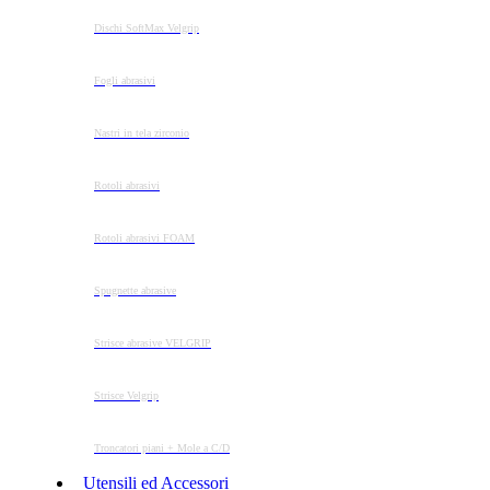
Dischi SoftMax Velgrip
Fogli abrasivi
Nastri in tela zirconio
Rotoli abrasivi
Rotoli abrasivi FOAM
Spugnette abrasive
Strisce abrasive VELGRIP
Strisce Velgrip
Troncatori piani + Mole a C/D
Utensili ed Accessori