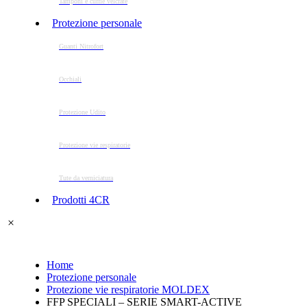
Tamponi e cuffie velcrate
Protezione personale
Guanti Nitrofort
Occhiali
Protezione Udito
Protezione vie respiratorie
Tute da verniciatura
Prodotti 4CR
Home
Protezione personale
Protezione vie respiratorie MOLDEX
FFP SPECIALI – SERIE SMART-ACTIVE