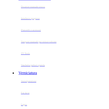
Dosatore manuale stucco
Interfacce spugnose
Platorelli e accessori
Tamponi manuali per strisce velcrate
TT Tools
Vaschetta pulisci spatola
Verniciatura
Autoriparazione
Fai da te
Legno