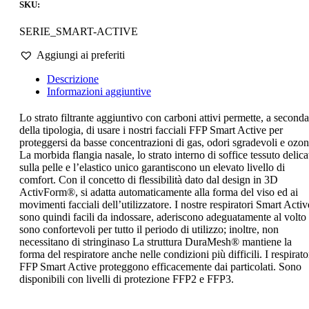
SKU:
SERIE_SMART-ACTIVE
Aggiungi ai preferiti
Descrizione
Informazioni aggiuntive
Lo strato filtrante aggiuntivo con carboni attivi permette, a seconda
della tipologia, di usare i nostri facciali FFP Smart Active per
proteggersi da basse concentrazioni di gas, odori sgradevoli e ozon
La morbida flangia nasale, lo strato interno di soffice tessuto delica
sulla pelle e l’elastico unico garantiscono un elevato livello di
comfort. Con il concetto di flessibilità dato dal design in 3D
ActivForm®, si adatta automaticamente alla forma del viso ed ai
movimenti facciali dell’utilizzatore. I nostre respiratori Smart Activ
sono quindi facili da indossare, aderiscono adeguatamente al volto
sono confortevoli per tutto il periodo di utilizzo; inoltre, non
necessitano di stringinaso La struttura DuraMesh® mantiene la
forma del respiratore anche nelle condizioni più difficili. I respirato
FFP Smart Active proteggono efficacemente dai particolati. Sono
disponibili con livelli di protezione FFP2 e FFP3.
Scheda tecnica del prodotto