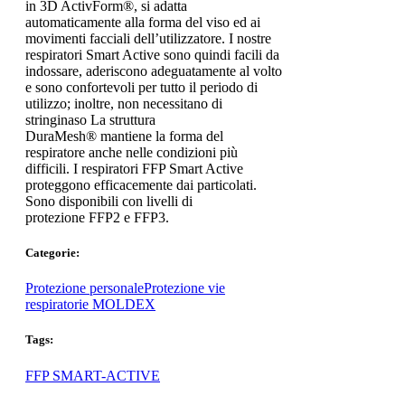
in 3D ActivForm®, si adatta
automaticamente alla forma del viso ed ai
movimenti facciali dell’utilizzatore. I nostre
respiratori Smart Active sono quindi facili da
indossare, aderiscono adeguatamente al volto
e sono confortevoli per tutto il periodo di
utilizzo; inoltre, non necessitano di
stringinaso La struttura
DuraMesh® mantiene la forma del
respiratore anche nelle condizioni più
difficili. I respiratori FFP Smart Active
proteggono efficacemente dai particolati.
Sono disponibili con livelli di
protezione FFP2 e FFP3.
Categorie:
Protezione personale
Protezione vie
respiratorie MOLDEX
Tags:
FFP SMART-ACTIVE