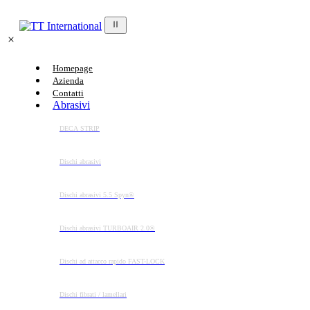
Homepage
Azienda
Contatti
Abrasivi
DECA STRIP
Dischi abrasivi
Dischi abrasivi 5.5 Spyn®
Dischi abrasivi TURBOAIR 2.0®
Dischi ad attacco rapido FAST-LOCK
Dischi fibrati / lamellari