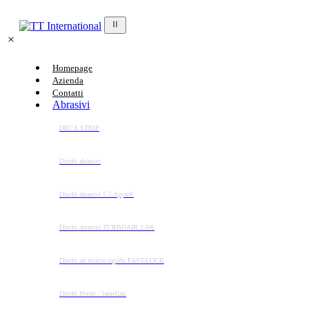
Homepage
Azienda
Contatti
Abrasivi
DECA STRIP
Dischi abrasivi
Dischi abrasivi 5.5 Spyn®
Dischi abrasivi TURBOAIR 2.0®
Dischi ad attacco rapido FAST-LOCK
Dischi fibrati / lamellari