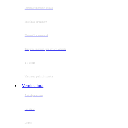
Dosatore manuale stucco
Interfacce spugnose
Platorelli e accessori
Tamponi manuali per strisce velcrate
TT Tools
Vaschetta pulisci spatola
Verniciatura
Autoriparazione
Fai da te
Legno