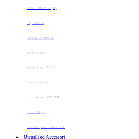
Dischi SoftMax Velgrip
Fogli abrasivi
Nastri in tela zirconio
Rotoli abrasivi
Rotoli abrasivi FOAM
Spugnette abrasive
Strisce abrasive VELGRIP
Strisce Velgrip
Troncatori piani + Mole a C/D
Utensili ed Accessori