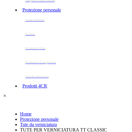
Tamponi e cuffie velcrate
Protezione personale
Guanti Nitrofort
Occhiali
Protezione Udito
Protezione vie respiratorie
Tute da verniciatura
Prodotti 4CR
Home
Protezione personale
Tute da verniciatura
TUTE PER VERNICIATURA TT CLASSIC