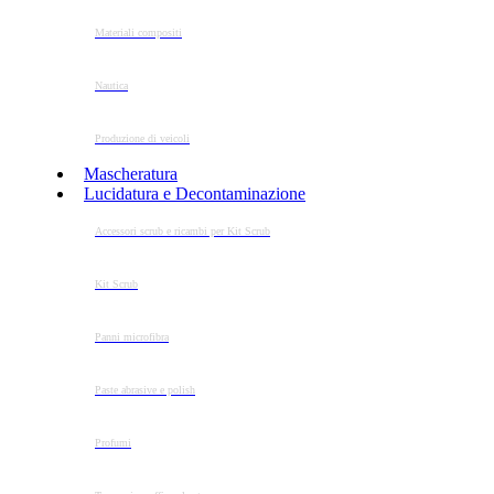
Materiali compositi
Nautica
Produzione di veicoli
Mascheratura
Lucidatura e Decontaminazione
Accessori scrub e ricambi per Kit Scrub
Kit Scrub
Panni microfibra
Paste abrasive e polish
Profumi