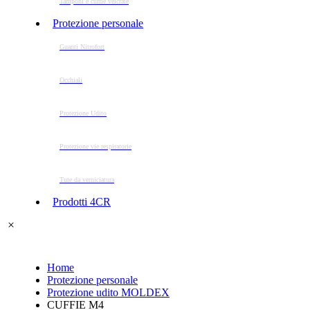
Tamponi e cuffie velcrate
Protezione personale
Guanti Nitrofort
Occhiali
Protezione Udito
Protezione vie respiratorie
Tute da verniciatura
Prodotti 4CR
Home
Protezione personale
Protezione udito MOLDEX
CUFFIE M4