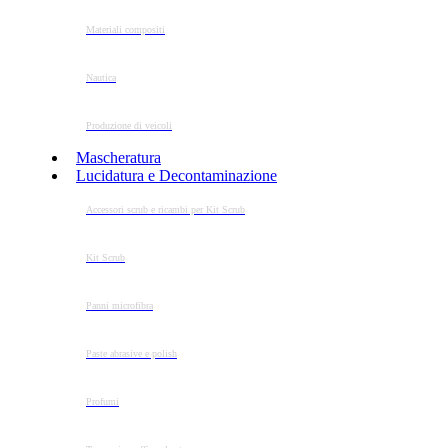
Materiali compositi
Nautica
Produzione di veicoli
Mascheratura
Lucidatura e Decontaminazione
Accessori scrub e ricambi per Kit Scrub
Kit Scrub
Panni microfibra
Paste abrasive e polish
Profumi