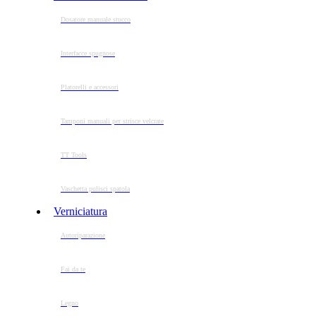
Dosatore manuale stucco
Interfacce spugnose
Platorelli e accessori
Tamponi manuali per strisce velcrate
TT Tools
Vaschetta pulisci spatola
Verniciatura
Autoriparazione
Fai da te
Legno