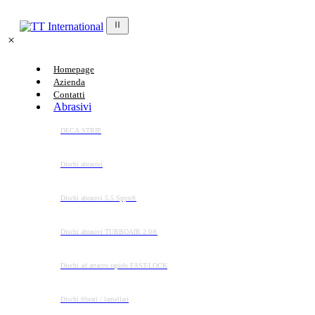
Homepage
Azienda
Contatti
Abrasivi
DECA STRIP
Dischi abrasivi
Dischi abrasivi 5.5 Spyn®
Dischi abrasivi TURBOAIR 2.0®
Dischi ad attacco rapido FAST-LOCK
Dischi fibrati / lamellari