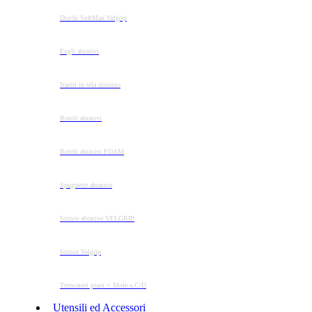
Dischi SoftMax Velgrip
Fogli abrasivi
Nastri in tela zirconio
Rotoli abrasivi
Rotoli abrasivi FOAM
Spugnette abrasive
Strisce abrasive VELGRIP
Strisce Velgrip
Troncatori piani + Mole a C/D
Utensili ed Accessori