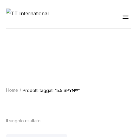
5.5 SPYN®
Home
Prodotti taggati “5.5 SPYN®”
Il singolo risultato
Tipologia abrasivi
Dischi abrasivi 5.5 Spyn®
(1)