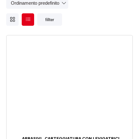
fillter
Tipologia lucidatura e decontaminazione
Tipologia protezione personale
,
ABRASIVI
CARTEGGIATURA CON LEVIGATRICI