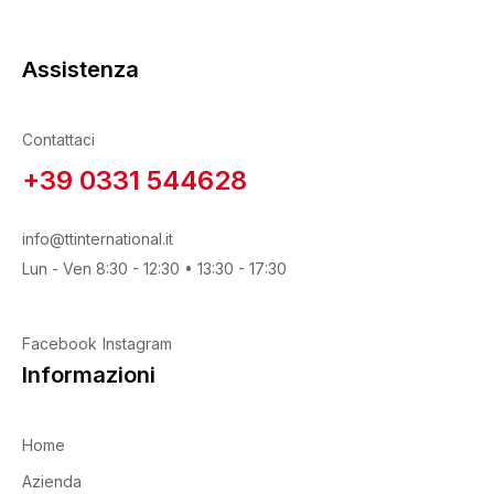
P400
(1)
Assistenza
P500
(1)
Prodotto Supporto
P600
(1)
Carta al lattice di peso C
(1)
Contattaci
P800
(1)
Spugna
(1)
+39 0331 544628
P1.000
(1)
info@ttinternational.it
Lun - Ven 8:30 - 12:30 • 13:30 - 17:30
Prodotto Numero Respiratori
Facebook
Instagram
Informazioni
Prodotto Tipo Pasta
Home
Azienda