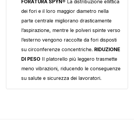
FORATURA SPYN®
La distribuzione ellittica
dei fori e il loro maggior diametro nella
parte centrale migliorano drasticamente
l’aspirazione, mentre le polveri spinte verso
Prodotto Gamma di grane
l’esterno vengono raccolte da fori disposti
P80
(1)
su circonferenze concentriche.
RIDUZIONE
DI PESO
Il platorello più leggero trasmette
P120
(1)
meno vibrazioni, riducendo le conseguenze
P150
(1)
su salute e sicurezza dei lavoratori.
P180
(1)
P220
(1)
P240
(1)
Prodotto Granulo
P320
(1)