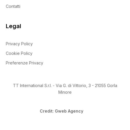
Contatti
Prodotto Certificazione
Legal
Privacy Policy
Cookie Policy
Prodotto Settori di applicazione
Preferenze Privacy
Autoriparazione
(1)
Fai da te
(1)
TT International S.r.l. - Via G. di Vittorio, 3 - 21055 Gorla
Legno
(1)
Minore
Materiali compositi
(1)
Credit: Gweb Agency
Nautica
(1)
Produzione di veicoli
(1)