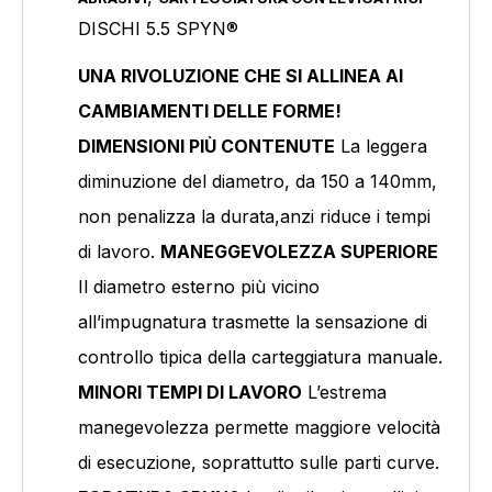
Prodotto Colore
DISCHI 5.5 SPYN®
UNA RIVOLUZIONE CHE SI ALLINEA AI
CAMBIAMENTI DELLE FORME!
Prodotto Confezione
DIMENSIONI PIÙ CONTENUTE
La leggera
diminuzione del diametro, da 150 a 140mm,
non penalizza la durata,anzi riduce i tempi
di lavoro.
MANEGGEVOLEZZA SUPERIORE
Prodotto Cosparsione
Il diametro esterno più vicino
Aperta
(1)
all’impugnatura trasmette la sensazione di
controllo tipica della carteggiatura manuale.
MINORI TEMPI DI LAVORO
L’estrema
manegevolezza permette maggiore velocità
Prodotto Dimensione
di esecuzione, soprattutto sulle parti curve.
140mm 5.5 SPYN®
(1)