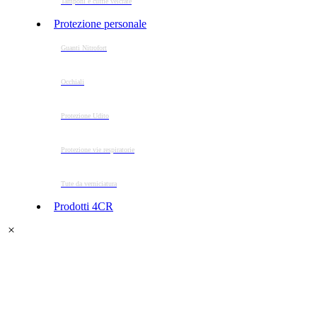
Tamponi e cuffie velcrate
Protezione personale
Guanti Nitrofort
Occhiali
Protezione Udito
Protezione vie respiratorie
Tute da verniciatura
Prodotti 4CR
LEVIGATRICI