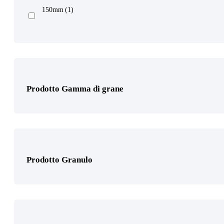
Prodotto Numero Respiratori
150mm
(1)
Prodotto Tipo Pasta
Prodotto Gamma di grane
Prodotto Certificazione
Prodotto Granulo
Prodotto Settori di applicazione