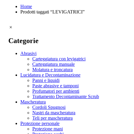
Home
Prodotti taggati “LEVIGATRICI”
Categorie
Tipologia abrasivi
Abrasivi
Carteggiatura con levigatrici
Carteggiatura manuale
Molatura e troncatura
Lucidatura e Decontaminazione
Panni e liquidi
Paste abrasive e tamponi
Profumatori per ambienti
Trattamento Decontaminante Scrub
Mascheratura
Cordoli Spugnosi
Nastri da mascheratura
Teli per mascheratura
Protezione personale
Tipologia lucidatura e decontaminazione
Protezione mani