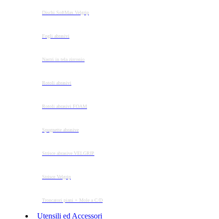
Dischi SoftMax Velgrip
Fogli abrasivi
Nastri in tela zirconio
Rotoli abrasivi
Rotoli abrasivi FOAM
Spugnette abrasive
Strisce abrasive VELGRIP
Strisce Velgrip
Troncatori piani + Mole a C/D
Utensili ed Accessori