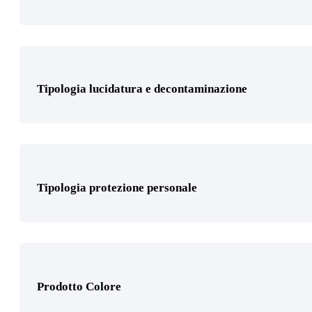
Prodotto Cosparsione
Tipologia lucidatura e decontaminazione
Prodotto Dimensione
75mm
(1)
Tipologia protezione personale
150mm
(1)
Prodotto Colore