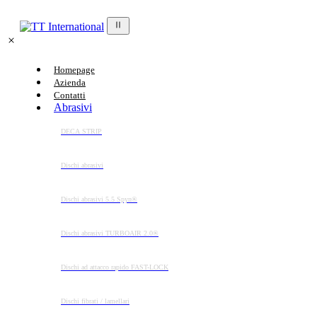
Homepage
Azienda
Contatti
Abrasivi
DECA STRIP
Dischi abrasivi
Dischi abrasivi 5.5 Spyn®
Dischi abrasivi TURBOAIR 2.0®
Dischi ad attacco rapido FAST-LOCK
Dischi fibrati / lamellari