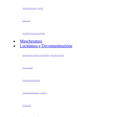
Materiali compositi
Nautica
Produzione di veicoli
Mascheratura
Lucidatura e Decontaminazione
Accessori scrub e ricambi per Kit Scrub
Kit Scrub
Panni microfibra
Paste abrasive e polish
Profumi