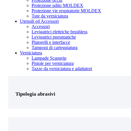
Protezione occhi
Protezione udito MOLDEX
Protezione vie respiratorie MOLDEX
Tute da verniciatura
Utensili ed Accessori
Accessori
Levigatrici elettriche brushless
Tipologia protezione personale
Levigatrici pneumatiche
Platorelli e interfacce
Tamponi di carteggiatura
Verniciatura
Lampade Scangrip
Pistole per verniciatura
Tazze da verniciatura e adattatori
Prodotto Colore
Tipologia abrasivi
Prodotto Confezione