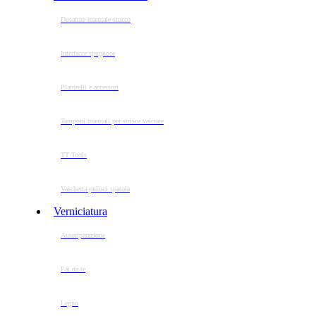
Dosatore manuale stucco
Interfacce spugnose
Platorelli e accessori
Tamponi manuali per strisce velcrate
TT Tools
Vaschetta pulisci spatola
Verniciatura
Autoriparazione
Fai da te
Legno