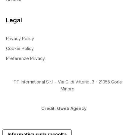
Prodotto Supporto
Legal
Prodotto Numero Respiratori
Privacy Policy
Cookie Policy
Preferenze Privacy
Prodotto Tipo Pasta
TT International S.r.l. - Via G. di Vittorio, 3 - 21055 Gorla
Minore
Prodotto Certificazione
Credit: Gweb Agency
Informativa sulla raccolta