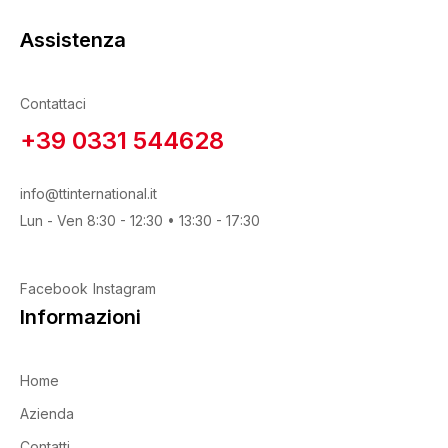
Assistenza
Prodotto Dimensione
40 x 40 cm
(1)
Contattaci
+39 0331 544628
info@ttinternational.it
Prodotto Gamma di grane
Lun - Ven 8:30 - 12:30 • 13:30 - 17:30
Facebook
Instagram
Informazioni
Prodotto Granulo
Home
Azienda
Contatti