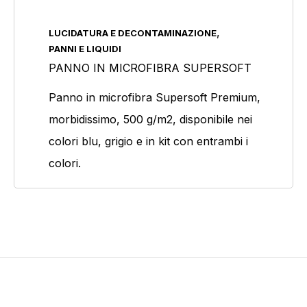
,
LUCIDATURA E DECONTAMINAZIONE
Prodotto Colore
PANNI E LIQUIDI
Blu
(1)
PANNO IN MICROFIBRA SUPERSOFT
Grigio
(1)
Panno in microfibra Supersoft Premium,
morbidissimo, 500 g/m2, disponibile nei
colori blu, grigio e in kit con entrambi i
colori.
Prodotto Confezione
Prodotto Cosparsione