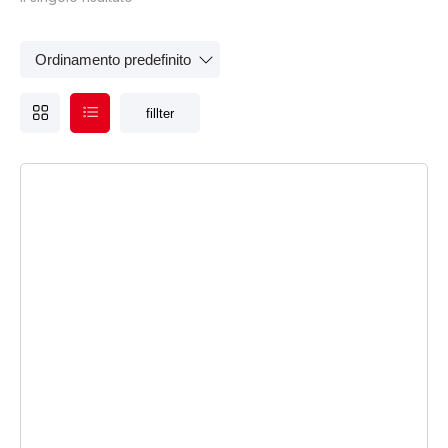
Tipologia abrasivi
fillter
Tipologia lucidatura e decontaminazione
Panni microfibra
(1)
Tipologia protezione personale