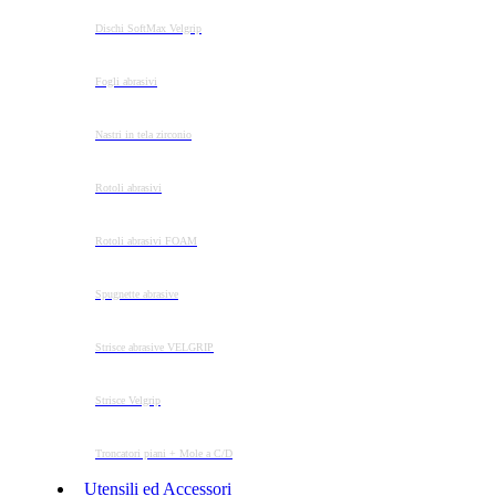
Dischi SoftMax Velgrip
Fogli abrasivi
Nastri in tela zirconio
Rotoli abrasivi
Rotoli abrasivi FOAM
Spugnette abrasive
Strisce abrasive VELGRIP
Strisce Velgrip
Troncatori piani + Mole a C/D
Utensili ed Accessori