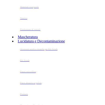
Materiali compositi
Nautica
Produzione di veicoli
Mascheratura
Lucidatura e Decontaminazione
Accessori scrub e ricambi per Kit Scrub
Kit Scrub
Panni microfibra
Paste abrasive e polish
Profumi