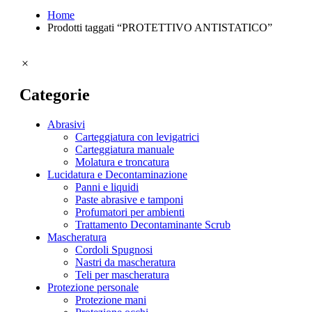
Home
Prodotti taggati “PROTETTIVO ANTISTATICO”
Categorie
Tipologia abrasivi
Abrasivi
Carteggiatura con levigatrici
Carteggiatura manuale
Molatura e troncatura
Lucidatura e Decontaminazione
Panni e liquidi
Paste abrasive e tamponi
Profumatori per ambienti
Trattamento Decontaminante Scrub
Mascheratura
Cordoli Spugnosi
Nastri da mascheratura
Teli per mascheratura
Protezione personale
Tipologia lucidatura e decontaminazione
Protezione mani
Accessori scrub e ricambi per Kit Scrub
(1)