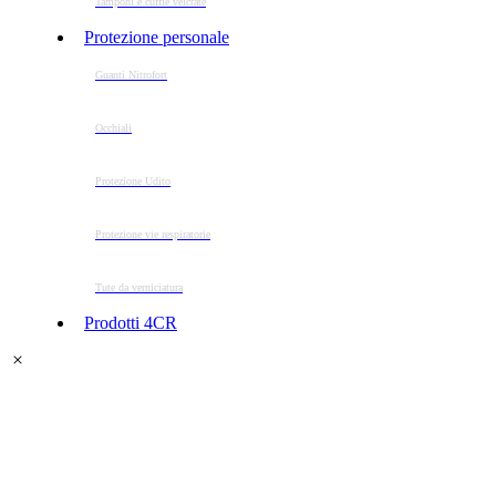
Tamponi e cuffie velcrate
Protezione personale
Guanti Nitrofort
Occhiali
Protezione Udito
Protezione vie respiratorie
Tute da verniciatura
Prodotti 4CR
PROTETTIVO ANTISTATICO