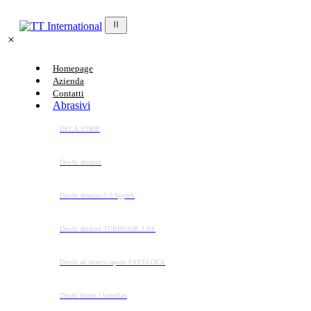
Homepage
Azienda
Contatti
Abrasivi
DECA STRIP
Dischi abrasivi
Dischi abrasivi 5.5 Spyn®
Dischi abrasivi TURBOAIR 2.0®
Dischi ad attacco rapido FAST-LOCK
Dischi fibrati / lamellari