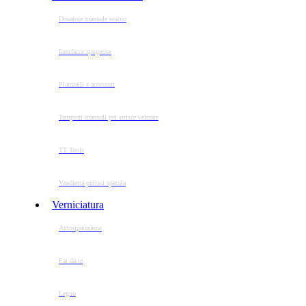
Dosatore manuale stucco
Interfacce spugnose
Platorelli e accessori
Tamponi manuali per strisce velcrate
TT Tools
Vaschetta pulisci spatola
Verniciatura
Autoriparazione
Fai da te
Legno