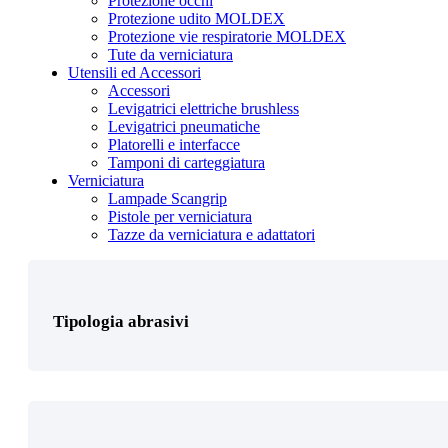
Protezione occhi
Protezione udito MOLDEX
Protezione vie respiratorie MOLDEX
Tute da verniciatura
Utensili ed Accessori
Accessori
Levigatrici elettriche brushless
Levigatrici pneumatiche
Platorelli e interfacce
Tipologia protezione personale
Tamponi di carteggiatura
Verniciatura
Lampade Scangrip
Pistole per verniciatura
Tazze da verniciatura e adattatori
Prodotto Colore
Tipologia abrasivi
Prodotto Confezione