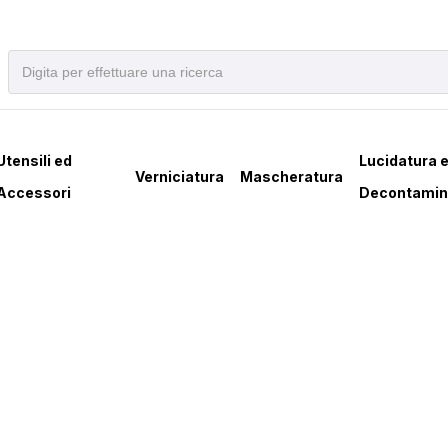
Utensili ed
Lucidatura 
Verniciatura
Mascheratura
Accessori
Decontamin
TE PERNO