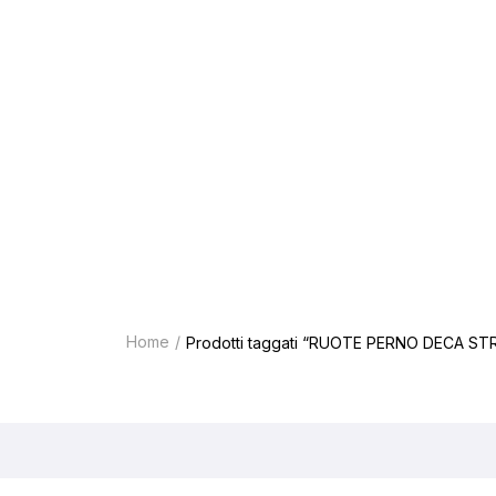
DEC
Home
Prodotti taggati “RUOTE PERNO DECA STR
Tipologia abrasivi