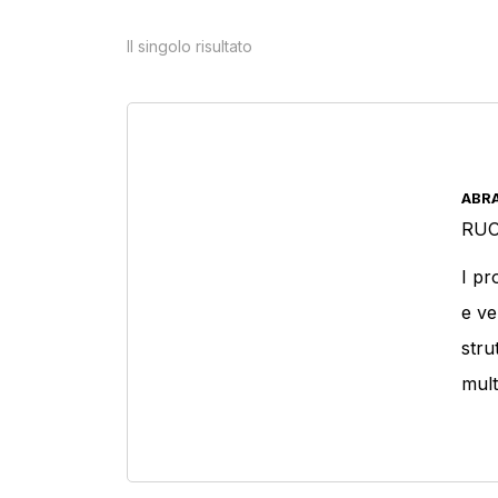
DECA STRIP
(1)
Il singolo risultato
Tipologia protezione personale
ABRA
RUO
I pr
e ve
stru
Prodotto Cosparsione
mult