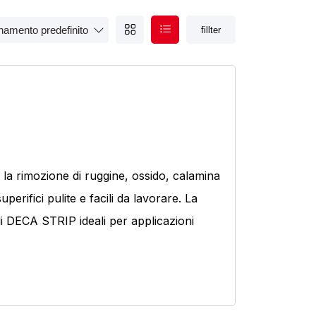
fillter
Prodotto Confezione
10
(1)
, la rimozione di ruggine, ossido, calamina
perifici pulite e facili da lavorare. La
coli DECA STRIP ideali per applicazioni
Prodotto Gamma di grane
Extra coarse
(1)