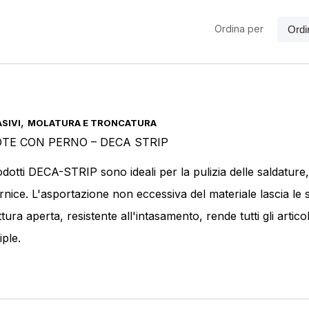
Ordina per
Prodotto Colore
,
SIVI
MOLATURA E TRONCATURA
TE CON PERNO – DECA STRIP
odotti DECA-STRIP sono ideali per la pulizia delle saldature
rnice. L'asportazione non eccessiva del materiale lascia le su
ttura aperta, resistente all'intasamento, rende tutti gli arti
Prodotto Dimensione
iple.
100 x 13 x 6mm
(1)
150 x 13 x 8mm
(1)