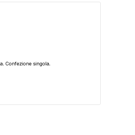
Prodotto Confezione
Prodotto Gamma di grane
ria. Confezione singola.
Prodotto Numero Respiratori
Prodotto Settori di applicazione