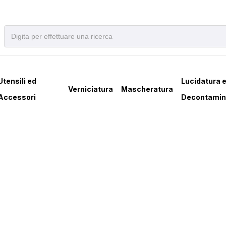
Utensili ed
Lucidatura 
Verniciatura
Mascheratura
Accessori
Decontamin
E AIR