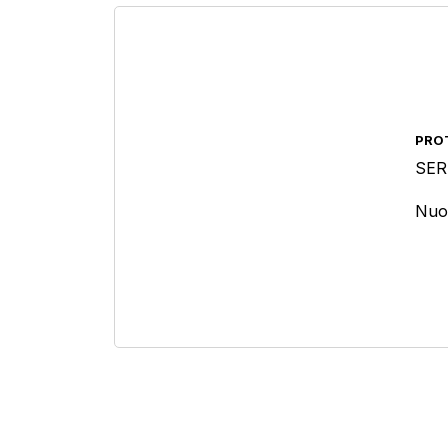
Tipologia protezione personale
Protezione vie respiratorie
(1)
PRO
SER
Prodotto Cosparsione
Nuov
Prodotto Granulo
Prodotto Tipo Pasta