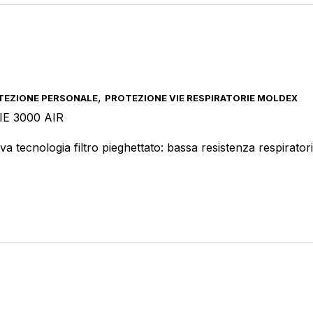
Prodotto Colore
,
TEZIONE PERSONALE
PROTEZIONE VIE RESPIRATORIE MOLDEX
IE 3000 AIR
Prodotto Dimensione
a tecnologia filtro pieghettato: bassa resistenza respirato
Prodotto Supporto
Prodotto Certificazione