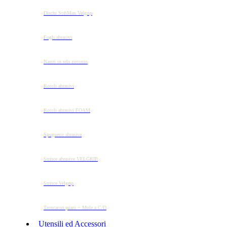
Dischi SoftMax Velgrip
Fogli abrasivi
Nastri in tela zirconio
Rotoli abrasivi
Rotoli abrasivi FOAM
Spugnette abrasive
Strisce abrasive VELGRIP
Strisce Velgrip
Troncatori piani + Mole a C/D
Utensili ed Accessori