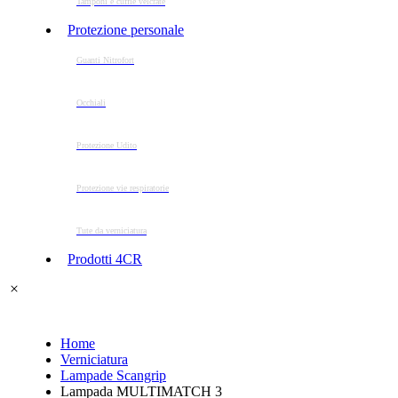
Tamponi e cuffie velcrate
Protezione personale
Guanti Nitrofort
Occhiali
Protezione Udito
Protezione vie respiratorie
Tute da verniciatura
Prodotti 4CR
Home
Verniciatura
Lampade Scangrip
Lampada MULTIMATCH 3