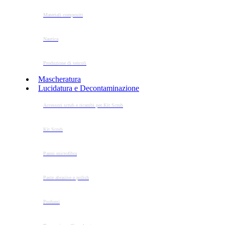
Materiali compositi
Nautica
Produzione di veicoli
Mascheratura
Lucidatura e Decontaminazione
Accessori scrub e ricambi per Kit Scrub
Kit Scrub
Panni microfibra
Paste abrasive e polish
Profumi