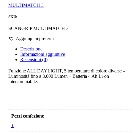
MULTIMATCH 3
SKU:
SCANGRIP MULTIMATCH 3
Aggiungi ai preferiti
Descrizione
Informazioni aggiuntive
Recensioni (0)
Funzione ALL DAYLIGHT, 5 temperature di colore diverse –
Luminosità fino a 3.000 Lumen – Batteria 4 Ah Li-on
intercambiabile.
Scheda tecnica del prodotto
Pezzi confezione
1