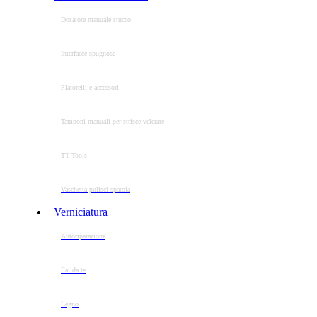
Dosatore manuale stucco
Interfacce spugnose
Platorelli e accessori
Tamponi manuali per strisce velcrate
TT Tools
Vaschetta pulisci spatola
Verniciatura
Autoriparazione
Fai da te
Legno