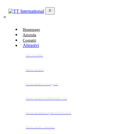
Homepage
Azienda
Contatti
Abrasivi
DECA STRIP
Dischi abrasivi
Dischi abrasivi 5.5 Spyn®
Dischi abrasivi TURBOAIR 2.0®
Dischi ad attacco rapido FAST-LOCK
Dischi fibrati / lamellari