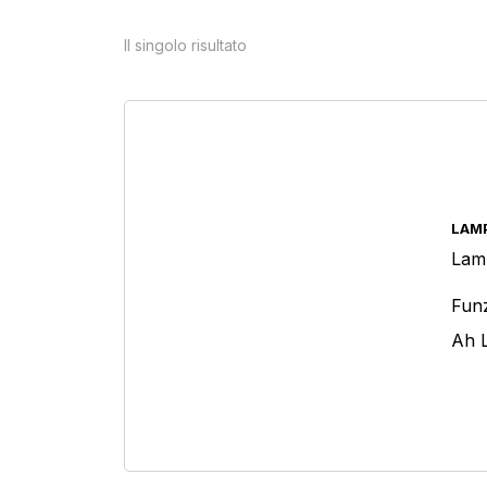
Il singolo risultato
Tipologia protezione personale
LAM
Prodotto Cosparsione
Lam
Funz
Ah L
Prodotto Granulo