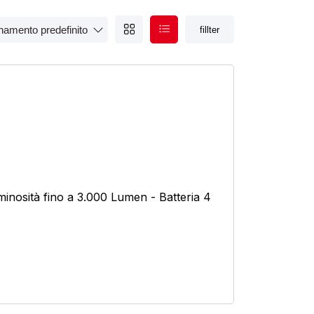
fillter
Prodotto Confezione
Prodotto Gamma di grane
inosità fino a 3.000 Lumen - Batteria 4
Prodotto Numero Respiratori