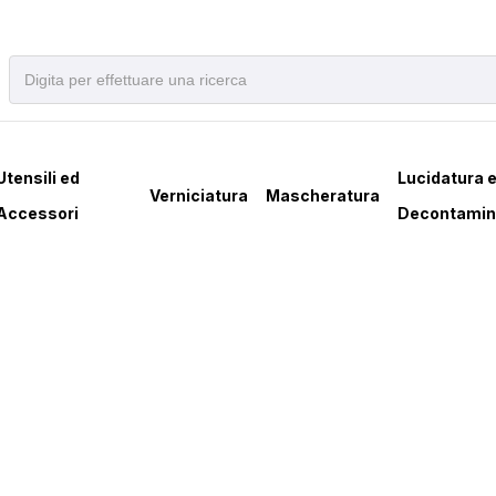
Utensili ed
Lucidatura 
Verniciatura
Mascheratura
Accessori
Decontamin
TIMATCH