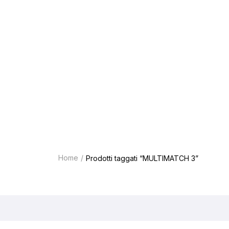
3
Home
Prodotti taggati “MULTIMATCH 3”
Tipologia abrasivi