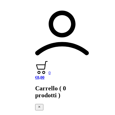
0
€
0,00
Carrello
( 0
prodotti )