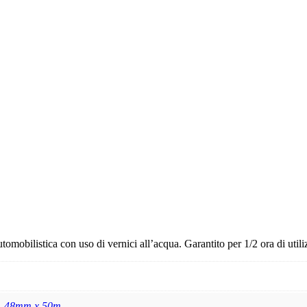
utomobilistica con uso di vernici all’acqua. Garantito per 1/2 ora di util
,
48mm x 50m