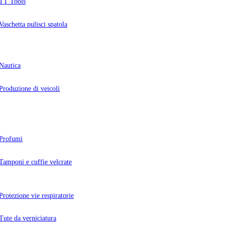
TT Tools
Vaschetta pulisci spatola
Nautica
Produzione di veicoli
Profumi
Tamponi e cuffie velcrate
Protezione vie respiratorie
Tute da verniciatura