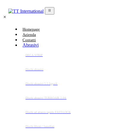
Homepage
Azienda
Contatti
Abrasivi
DECA STRIP
Dischi abrasivi
Dischi abrasivi 5.5 Spyn®
Dischi abrasivi TURBOAIR 2.0®
Dischi ad attacco rapido FAST-LOCK
Dischi fibrati / lamellari