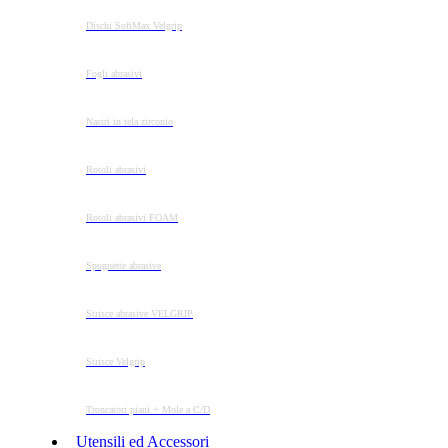
Dischi SoftMax Velgrip
Fogli abrasivi
Nastri in tela zirconio
Rotoli abrasivi
Rotoli abrasivi FOAM
Spugnette abrasive
Strisce abrasive VELGRIP
Strisce Velgrip
Troncatori piani + Mole a C/D
Utensili ed Accessori