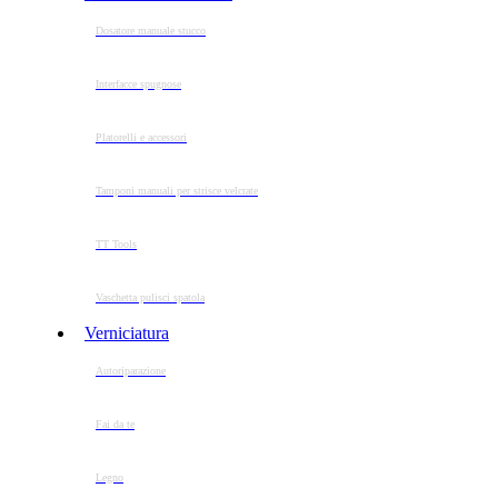
Dosatore manuale stucco
Interfacce spugnose
Platorelli e accessori
Tamponi manuali per strisce velcrate
TT Tools
Vaschetta pulisci spatola
Verniciatura
Autoriparazione
Fai da te
Legno