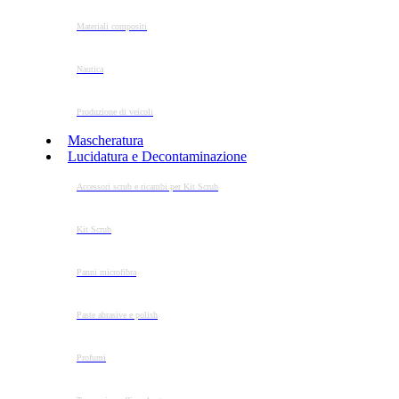
Materiali compositi
Nautica
Produzione di veicoli
Mascheratura
Lucidatura e Decontaminazione
Accessori scrub e ricambi per Kit Scrub
Kit Scrub
Panni microfibra
Paste abrasive e polish
Profumi