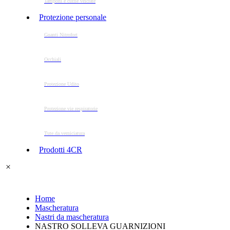
Tamponi e cuffie velcrate
Protezione personale
Guanti Nitrofort
Occhiali
Protezione Udito
Protezione vie respiratorie
Tute da verniciatura
Prodotti 4CR
Home
Mascheratura
Nastri da mascheratura
NASTRO SOLLEVA GUARNIZIONI