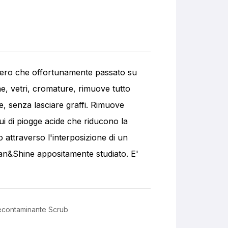
imero che offortunamente passato su
che, vetri, cromature, rimuove tutto
le, senza lasciare graffi. Rimuove
ui di piogge acide che riducono la
o attraverso l'interposizione di un
lean&Shine appositamente studiato. E'
econtaminante Scrub