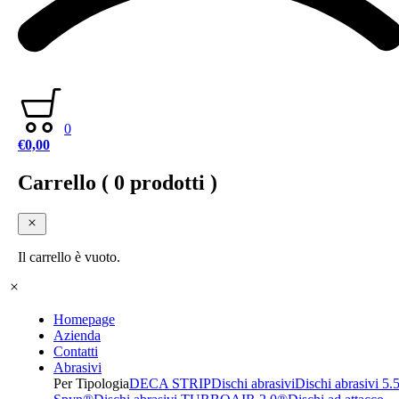
0
€
0,00
Carrello
( 0 prodotti )
Il carrello è vuoto.
Homepage
Azienda
Contatti
Abrasivi
Per Tipologia
DECA STRIP
Dischi abrasivi
Dischi abrasivi 5.