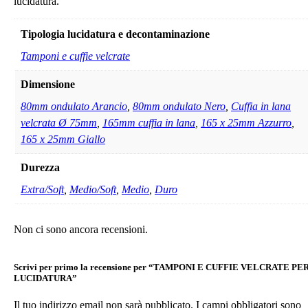
lucidatura.
Tipologia lucidatura e decontaminazione
Tamponi e cuffie velcrate
Dimensione
80mm ondulato Arancio
,
80mm ondulato Nero
,
Cuffia in lana
velcrata Ø 75mm
,
165mm cuffia in lana
,
165 x 25mm Azzurro
,
165 x 25mm Giallo
Durezza
Extra/Soft
,
Medio/Soft
,
Medio
,
Duro
Non ci sono ancora recensioni.
Scrivi per primo la recensione per “TAMPONI E CUFFIE VELCRATE PE
LUCIDATURA”
Il tuo indirizzo email non sarà pubblicato.
I campi obbligatori sono