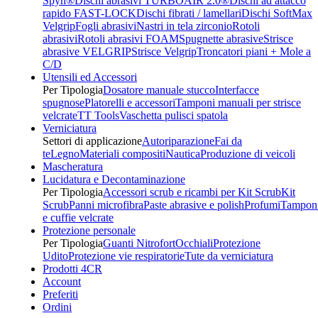
Spyn®
Dischi abrasivi TURBOAIR 2.0®
Dischi ad attacco
rapido FAST-LOCK
Dischi fibrati / lamellari
Dischi SoftMax
Velgrip
Fogli abrasivi
Nastri in tela zirconio
Rotoli
abrasivi
Rotoli abrasivi FOAM
Spugnette abrasive
Strisce
abrasive VELGRIP
Strisce Velgrip
Troncatori piani + Mole a
C/D
Utensili ed Accessori
Per Tipologia
Dosatore manuale stucco
Interfacce
spugnose
Platorelli e accessori
Tamponi manuali per strisce
velcrate
TT Tools
Vaschetta pulisci spatola
Verniciatura
Settori di applicazione
Autoriparazione
Fai da
te
Legno
Materiali compositi
Nautica
Produzione di veicoli
Mascheratura
Lucidatura e Decontaminazione
Per Tipologia
Accessori scrub e ricambi per Kit Scrub
Kit
Scrub
Panni microfibra
Paste abrasive e polish
Profumi
Tampon
e cuffie velcrate
Protezione personale
Per Tipologia
Guanti Nitrofort
Occhiali
Protezione
Udito
Protezione vie respiratorie
Tute da verniciatura
Prodotti 4CR
Account
Preferiti
Ordini