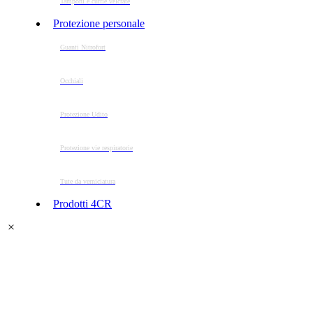
Tamponi e cuffie velcrate
Protezione personale
Guanti Nitrofort
Occhiali
Protezione Udito
Protezione vie respiratorie
Tute da verniciatura
Prodotti 4CR
DOSATORE STUCCO