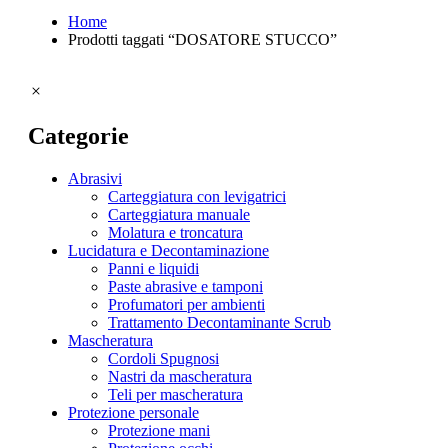
Home
Prodotti taggati “DOSATORE STUCCO”
Categorie
Tipologia abrasivi
Abrasivi
Carteggiatura con levigatrici
Carteggiatura manuale
Molatura e troncatura
Lucidatura e Decontaminazione
Panni e liquidi
Paste abrasive e tamponi
Profumatori per ambienti
Trattamento Decontaminante Scrub
Mascheratura
Cordoli Spugnosi
Nastri da mascheratura
Teli per mascheratura
Protezione personale
Tipologia lucidatura e decontaminazione
Protezione mani