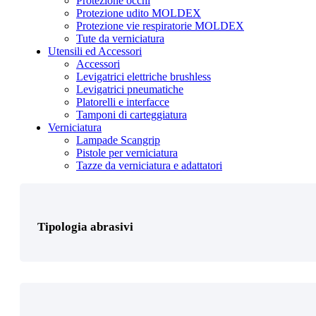
Protezione occhi
Protezione udito MOLDEX
Protezione vie respiratorie MOLDEX
Tute da verniciatura
Utensili ed Accessori
Accessori
Levigatrici elettriche brushless
Tipologia protezione personale
Levigatrici pneumatiche
Platorelli e interfacce
Tamponi di carteggiatura
Verniciatura
Lampade Scangrip
Pistole per verniciatura
Tazze da verniciatura e adattatori
Prodotto Colore
Tipologia abrasivi
Prodotto Confezione