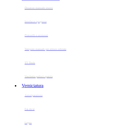
Dosatore manuale stucco
Interfacce spugnose
Platorelli e accessori
Tamponi manuali per strisce velcrate
TT Tools
Vaschetta pulisci spatola
Verniciatura
Autoriparazione
Fai da te
Legno