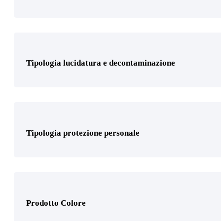
Prodotto Cosparsione
Tipologia lucidatura e decontaminazione
Prodotto Dimensione
Dosatore manuale stucco 2kg
(1)
Tipologia protezione personale
Prodotto Colore
Prodotto Gamma di grane