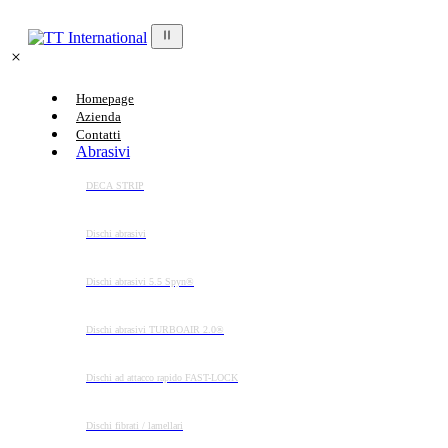
Homepage
Azienda
Contatti
Abrasivi
DECA STRIP
Dischi abrasivi
Dischi abrasivi 5.5 Spyn®
Dischi abrasivi TURBOAIR 2.0®
Dischi ad attacco rapido FAST-LOCK
Dischi fibrati / lamellari