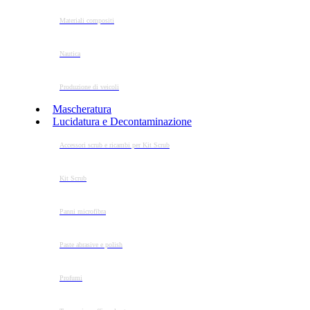
Materiali compositi
Nautica
Produzione di veicoli
Mascheratura
Lucidatura e Decontaminazione
Accessori scrub e ricambi per Kit Scrub
Kit Scrub
Panni microfibra
Paste abrasive e polish
Profumi