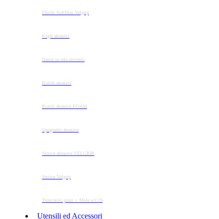
Dischi SoftMax Velgrip
Fogli abrasivi
Nastri in tela zirconio
Rotoli abrasivi
Rotoli abrasivi FOAM
Spugnette abrasive
Strisce abrasive VELGRIP
Strisce Velgrip
Troncatori piani + Mole a C/D
Utensili ed Accessori