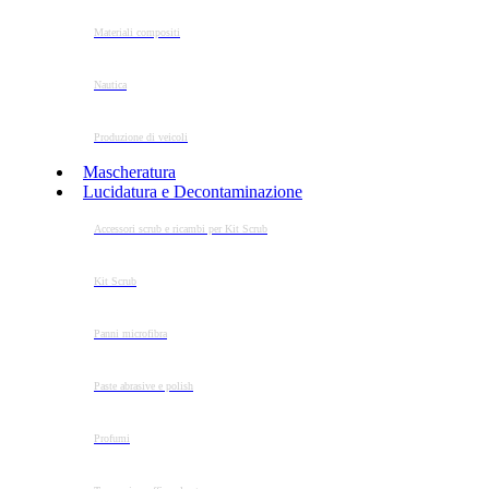
Materiali compositi
Nautica
Produzione di veicoli
Mascheratura
Lucidatura e Decontaminazione
Accessori scrub e ricambi per Kit Scrub
Kit Scrub
Panni microfibra
Paste abrasive e polish
Profumi