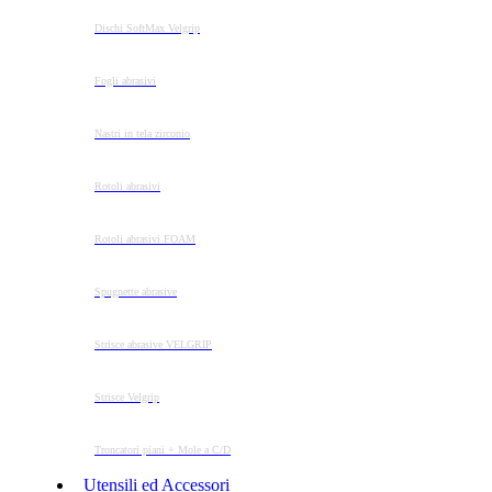
Dischi SoftMax Velgrip
Fogli abrasivi
Nastri in tela zirconio
Rotoli abrasivi
Rotoli abrasivi FOAM
Spugnette abrasive
Strisce abrasive VELGRIP
Strisce Velgrip
Troncatori piani + Mole a C/D
Utensili ed Accessori