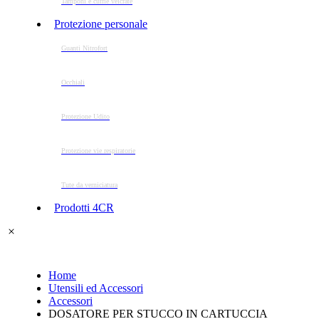
Tamponi e cuffie velcrate
Protezione personale
Guanti Nitrofort
Occhiali
Protezione Udito
Protezione vie respiratorie
Tute da verniciatura
Prodotti 4CR
Home
Utensili ed Accessori
Accessori
DOSATORE PER STUCCO IN CARTUCCIA