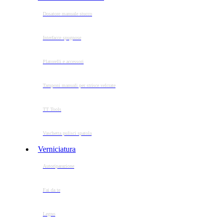
Dosatore manuale stucco
Interfacce spugnose
Platorelli e accessori
Tamponi manuali per strisce velcrate
TT Tools
Vaschetta pulisci spatola
Verniciatura
Autoriparazione
Fai da te
Legno