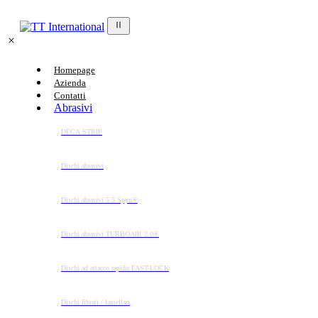
Homepage
Azienda
Contatti
Abrasivi
DECA STRIP
Dischi abrasivi
Dischi abrasivi 5.5 Spyn®
Dischi abrasivi TURBOAIR 2.0®
Dischi ad attacco rapido FAST-LOCK
Dischi fibrati / lamellari