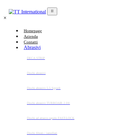
Homepage
Azienda
Contatti
Abrasivi
DECA STRIP
Dischi abrasivi
Dischi abrasivi 5.5 Spyn®
Dischi abrasivi TURBOAIR 2.0®
Dischi ad attacco rapido FAST-LOCK
Dischi fibrati / lamellari