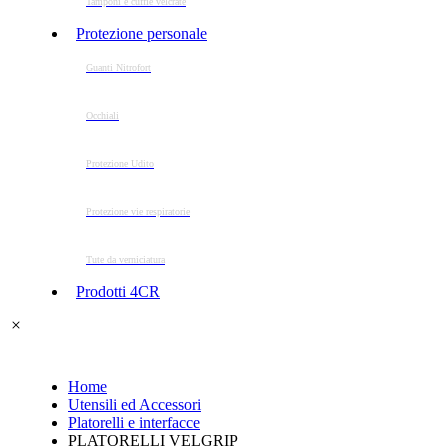
Tamponi e cuffie velcrate
Protezione personale
Guanti Nitrofort
Occhiali
Protezione Udito
Protezione vie respiratorie
Tute da verniciatura
Prodotti 4CR
Home
Utensili ed Accessori
Platorelli e interfacce
PLATORELLI VELGRIP