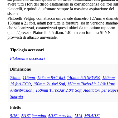
avere tutti i fori del disco esattamente in corrispondenza dei fori sul
platorelli, e quindi di sfruttare sempre la massima aspirazione del
sistema.
Platorelli Velgrip con attacco universale diametro 127mm e diamet
150mm a 21 fori, adatti per tutte le forature, sia in versione standar
che vulcanizzati, caratterizzati questi ultimi da un ottimo rapporto
qualità/prezzo. Platorelli 5.5 diam. 140mm con foratura SPYN
provvisti di attacco universale.
Tipologia accessori
Platorelli e accessori
Dimensione
75mm
,
115mm
,
127mm 8+1 fori
,
140mm 5.5 SPYN®
,
150mm
15 fori ECO
,
150mm 21 fori Soft
,
150mm TurboAir 2.0® Hard
Antivibrazioni
,
150mm TurboAir 2.0® Soft
,
Adattatori per Rupe
Skorpio
Filetto
5/16"
,
5/16" femmina
,
5/16" maschio
,
M14
,
M8-5/16"