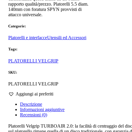
rapporto qualità/prezzo. Platorelli 5.5 diam.
140mm con foratura SPYN provvisti di
attacco universale.
Categorie:
Platorelli e interfacce
Utensili ed Accessori
Tags:
PLATORELLI VELGRIP
SKU:
PLATORELLI VELGRIP
Aggiungi ai preferiti
Descrizione
Informazioni aggiuntive
Recensioni (0)
Platorelli Velgrip TURBOAIR 2.0: la facilità di centraggio del dis
sul platorello rimane quella di un disco tradizionale, con garanzia d