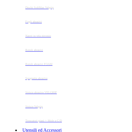
Dischi SoftMax Velgrip
Fogli abrasivi
Nastri in tela zirconio
Rotoli abrasivi
Rotoli abrasivi FOAM
Spugnette abrasive
Strisce abrasive VELGRIP
Strisce Velgrip
Troncatori piani + Mole a C/D
Utensili ed Accessori