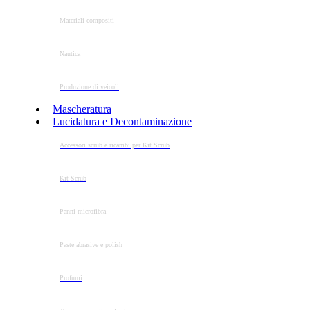
Materiali compositi
Nautica
Produzione di veicoli
Mascheratura
Lucidatura e Decontaminazione
Accessori scrub e ricambi per Kit Scrub
Kit Scrub
Panni microfibra
Paste abrasive e polish
Profumi