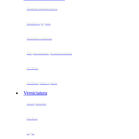
Dosatore manuale stucco
Interfacce spugnose
Platorelli e accessori
Tamponi manuali per strisce velcrate
TT Tools
Vaschetta pulisci spatola
Verniciatura
Autoriparazione
Fai da te
Legno